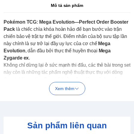
Mô tả sản phẩm
Pokémon TCG: Mega Evolution—Perfect Order Booster
Pack
là chiếc chìa khóa hoàn hảo để bạn bước vào trận
chiến bảo vệ trật tự thế giới. Điểm nhấn của bộ sưu tập lần
này chính là sự trở lại đầy uy lực của cơ chế
Mega
Evolution
, dẫn đầu bởi thực thể huyền thoại
Mega
Zygarde ex
.
Không chỉ dừng lại ở sức mạnh thi đấu, các thẻ bài trong set
này còn là những tác phẩm nghệ thuật thực thụ với dòng
Special Illustration Rare
, tái hiện sống động vẻ đẹp của
thành phố Lumiose và những hình thái tiến hóa rực rỡ.
Xem thêm
Sản phẩm liên quan