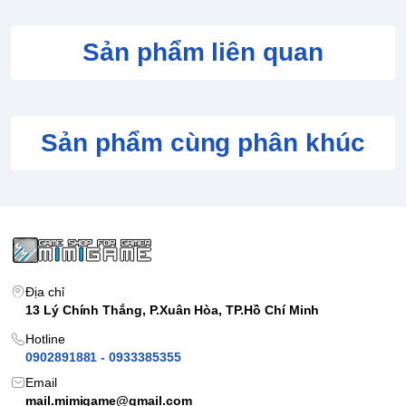
Sản phẩm liên quan
Sản phẩm cùng phân khúc
Địa chỉ
13 Lý Chính Thắng, P.Xuân Hòa, TP.Hồ Chí Minh
Hotline
0902891881 - 0933385355
THÔNG TIN CHI TIẾT SẢN PHẨM TAY CẦM IINE
Email
MÀU TÍM SPLATOON
mail.mimigame@gmail.com