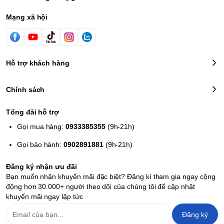
Tay cầm tương tự Pro Controller dành cho máy Nintendo
Switch, mang lại cho bạn những trải nghiệm chơi game
Mạng xã hội
tuyệt vời
Đầy đủ các phím bấm, tính năng cần thiết cơ bản như cảm
ứng chuyển động, rung, Turbo
Có thể điều chỉnh nhiều kiểu hiển thị đèn LED khác nhau rất
Hỗ trợ khách hàng
đẹp mắt
Không có kết nối NFC (không quét được amiibo)
Chính sách
Thiết kế chắc chắn, tay cầm thoải mái trong thời gian dài
Dung lượng pin: 600 mAh (5-8h chơi liên tục)
Tổng đài hỗ trợ
Gọi mua hàng:
0933385355
(9h-21h)
Gọi bảo hành:
0902891881
(9h-21h)
Đăng ký nhận ưu đãi
Bạn muốn nhận khuyến mãi đặc biệt? Đăng kí tham gia ngay cộng
động hơn 30.000+ người theo dõi của chúng tôi để cập nhật
khuyến mãi ngay lập tức
Đăng ký