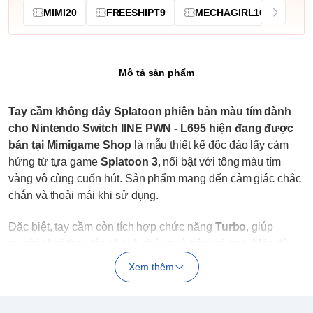
MIMI20
FREESHIPT9
MECHAGIRL10
Mô tả sản phẩm
Tay cầm không dây Splatoon phiên bản màu tím dành
cho Nintendo Switch IINE PWN - L695 hiện đang được
bán tại Mimigame Shop
là mẫu thiết kế độc đáo lấy cảm
hứng từ tựa game
Splatoon 3
, nổi bật với tông màu tím
vàng vô cùng cuốn hút. Sản phẩm mang đến cảm giác chắc
chắn và thoải mái khi sử dụng.
Đặc biệt, tay cầm còn tích hợp chức năng
Turbo
, giúp
người chơi thao tác nhanh chóng và tiện lợi hơn. Mặc dù
không hỗ trợ quét
amiibo
, nhưng với giá thành hợp lý hơn
Xem thêm
nhiều so với
Pro Controller.