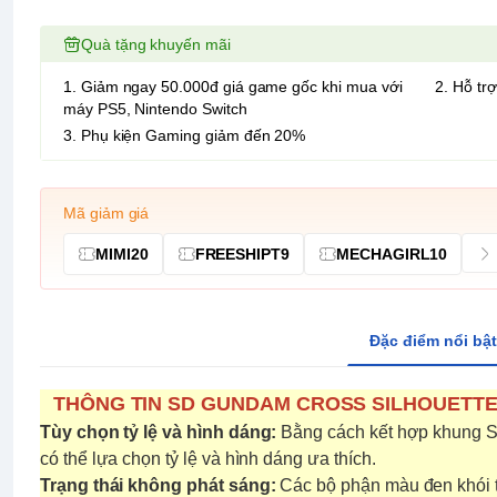
Quà tặng khuyến mãi
1. Giảm ngay 50.000đ giá game gốc khi mua với
2. Hỗ trợ
máy PS5, Nintendo Switch
3. Phụ kiện Gaming giảm đến 20%
Mã giảm giá
MIMI20
FREESHIPT9
MECHAGIRL10
Đặc điểm nổi bật
THÔNG TIN SD GUNDAM CROSS SILHOUETT
Tùy chọn tỷ lệ và hình dáng:
Bằng cách kết hợp khung SD
có thể lựa chọn tỷ lệ và hình dáng ưa thích.
Trạng thái không phát sáng:
Các bộ phận màu đen khói tá