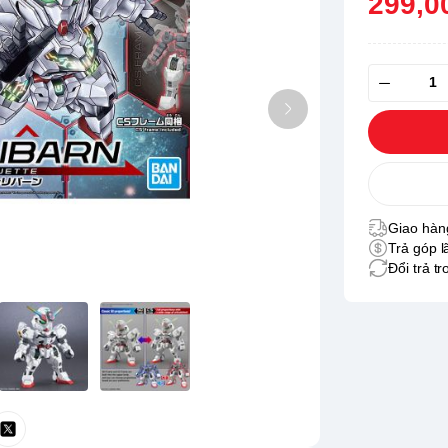
299,0
Giao hàng
Trả góp l
Đổi trả t