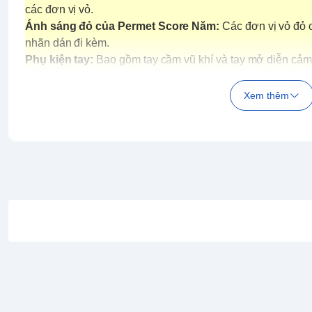
các đơn vị vỏ.
Ánh sáng đỏ của Permet Score Năm:
Các đơn vị vỏ đỏ 
nhãn dán đi kèm.
Phụ kiện tay:
Bao gồm tay cầm vũ khí và tay mở diễn cảm 
Hình thức Bit-On:
Các Bit Staves có thể được gắn khắp cơ 
Súng Rod Biến Đổi:
Phần đẩy Quadra ở phía sau có thể 
Xem thêm
Khả năng biến đổi:
Chân có các khớp nối và có thể biến
Maneuver Mode).
Phụ kiện đi kèm:
Súng Rod Biến Đổi:
1 cái
Escutcheon:
1 cái
Beam Saber (tay cầm):
2 cái
Phụ kiện tay:
1 bộ
Nhãn dán:
1 bộ
Gundam Calibarn từ Mobile Suit Gundam THE WITCH
phẩm SDCS.