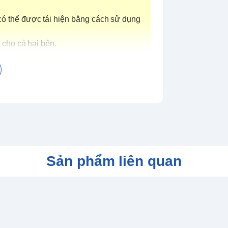
có thể được tái hiện bằng cách sử dụng
cho cả hai bên.
thể, tái hiện hình thức Bit-On.
mở và đóng.
 đổi thành chế độ Cơ Động Cao (High
Sản phẩm liên quan
 FROM MERCURY gia nhập dòng sản