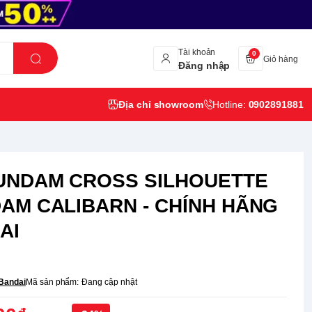
Tài khoản
0
Giỏ hàng
Đăng nhập
Địa chỉ showroom
Hotline:
0902891881
UNDAM CROSS SILHOUETTE
AM CALIBARN - CHÍNH HÃNG
AI
Bandai
Mã sản phẩm:
Đang cập nhật