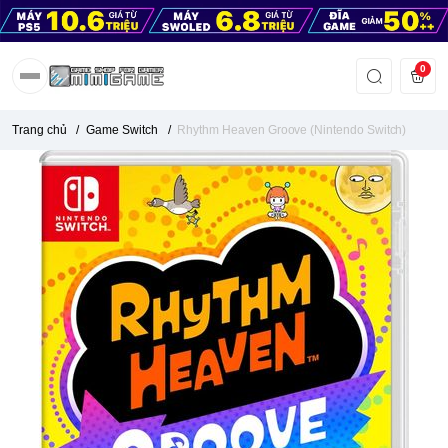
0
Trang chủ
/
Game Switch
/
Rhythm Heaven Groove (Nintendo Switch)