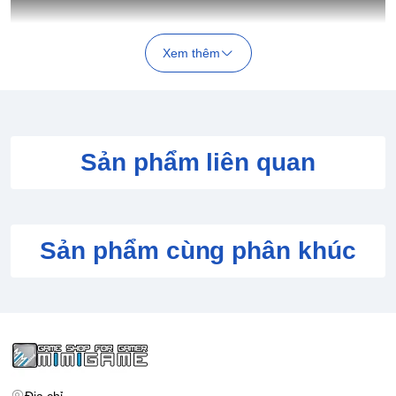
Xem thêm
Sản phẩm liên quan
Trò chơi vẫn giữ phong cách hài hước, đáng yêu đặc trưng
của series, kết hợp cùng nhiều bản nhạc mới do
Tsunku♂
,
nhà sản xuất âm nhạc gắn bó với thương hiệu từ những
ngày đầu, sáng tác.
Sản phẩm cùng phân khúc
Điểm nổi bật
Hơn
80 mini-game
hoàn toàn mới dành cho chơi đơn.
Hơn
30 mini-game
hỗ trợ chơi cùng bạn bè hoặc đối kháng
cục bộ.
Gameplay đơn giản, dễ làm quen nhưng đòi hỏi cảm nhịp
chính xác.