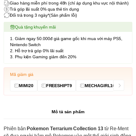
Giao hàng miễn phí trong 48h (chỉ áp dụng khu vực nội thành)
Trả góp lãi suất 0% qua thẻ tín dụng
Đổi trả trong 3 ngày*(Sản phẩm lỗi)
Quà tặng khuyến mãi
1. Giảm ngay 50.000đ giá game gốc khi mua với máy PS5,
Nintendo Switch
2. Hỗ trợ trả góp 0% lãi suất
3. Phụ kiện Gaming giảm đến 20%
Mã giảm giá
MIMI20
FREESHIPT9
MECHAGIRL10
Mô tả sản phẩm
Phiên bản
Pokemon Terrarium Collection 13
từ Re-Ment
sẽ đưa người hâm mộ Pokemon vào một thế giới sinh động,