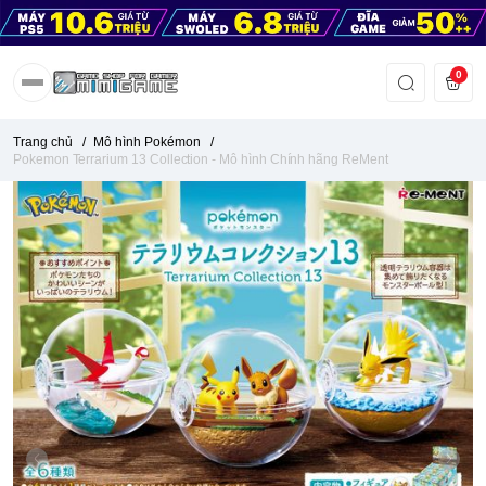
0
Trang chủ
/
Mô hình Pokémon
/
Pokemon Terrarium 13 Collection - Mô hình Chính hãng ReMent