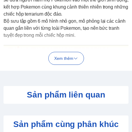
kết hợp Pokemon cùng khung cảnh thiên nhiên trong những
chiếc hộp terrarium độc đáo.
Bộ sưu tập gồm 6 mô hình nhỏ gọn, mô phỏng lại các cảnh
quan gắn liền với từng loài Pokemon, tạo nên bức tranh
tuyệt đẹp trong mỗi chiếc hộp mini.
THÔNG TIN POKEMON TERRARIUM
COLLECTION 13 - MÔ HÌNH CHÍNH HÃNG
Xem thêm
RE-MENT
Sản phẩm chính hãng từ nhà sản xuất
Re-Ment Nhật Bản
Độ chi tiết cao, màu sắc sinh động, mô tả chân thực các
Pokémon yêu thích
Sản phẩm liên quan
Mỗi mô hình có kích thước khoảng 10 cm
Sản phẩm có thể mua lẻ với các hộp ngẫu nhiên hoặc trọn
bộ đầy đủ, mang lại trải nghiệm sưu tầm thú vị cho người
hâm mộ.
Sản phẩm cùng phân khúc