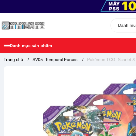
Danh mục sản phẩm
Trang chủ
/
SV05: Temporal Forces
/
Pokémon TCG: Scarlet & 