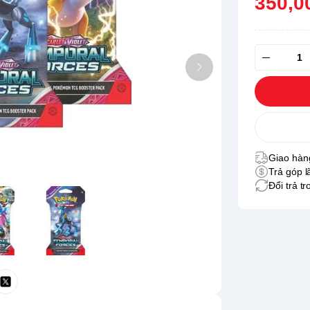
350,0
Giao hàng
Trả góp l
Đổi trả t