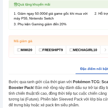
Quà tặng khuyến mãi
1. Giảm ngay 50.000đ giá game gốc khi mua với
2. Hỗ trợ
máy PS5, Nintendo Switch
3. Phụ kiện Gaming giảm đến 20%
Mã giảm giá
MIMI20
FREESHIPT9
MECHAGIRL10
Đặc điểm nổi bật
Bước qua ranh giới của thời gian với
Pokémon TCG: Scarl
Booster Pack
! Bản mở rộng này đánh dấu sự trở lại đầy 
tính chiến thuật tối cao, đồng thời tiếp tục cuộc chiến căng
tương lai (Future). Phiên bản Sleeved Pack với lớp bìa cứ
để trưng bày hoặc xé pack tìm siêu phẩm.