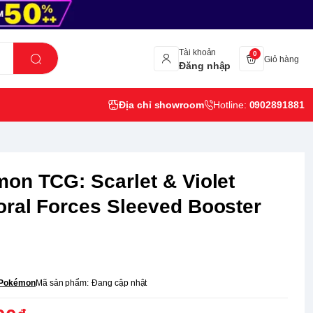
Tài khoản
0
Giỏ hàng
Đăng nhập
Địa chỉ showroom
Hotline:
0902891881
on TCG: Scarlet & Violet
ral Forces Sleeved Booster
Pokémon
Mã sản phẩm:
Đang cập nhật