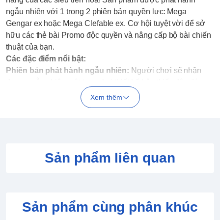
ngẫu nhiên với 1 trong 2 phiên bản quyền lực: Mega
Gengar ex hoặc Mega Clefable ex. Cơ hội tuyệt vời để sở
hữu các thẻ bài Promo độc quyền và nâng cấp bộ bài chiến
thuật của bạn.
Các đặc điểm nổi bật:
Phiên bản phát hành ngẫu nhiên:
Người chơi sẽ nhận
được ngẫu nhiên một trong hai thiết kế hộp thiếc độc đáo
mang hình ảnh của
Mega Gengar ex
hoặc
Mega Clefable
Xem thêm
ex
.
Tặng kèm thẻ Foil Promo độc quyền:
Mỗi hộp thiếc đảm
bảo đi kèm 1 thẻ bài ánh kim đặc biệt (Foil Promo) của
Mega Gengar ex hoặc Mega Clefable ex tương ứng với vỏ
hộp.
Sản phẩm liên quan
Sở hữu 4 gói Booster Pack:
Chứa sẵn 4 gói bài mở rộng
(Booster Packs) được tuyển chọn ngẫu nhiên từ các set bài
Pokémon TCG mới nhất để bạn thử vận may săn thẻ hiếm.
Tặng kèm thẻ mã Code trực tuyến:
Đi kèm 1 thẻ Code
Sản phẩm cùng phân khúc
dùng để mở khóa các thẻ bài Promo và gói vật phẩm tương