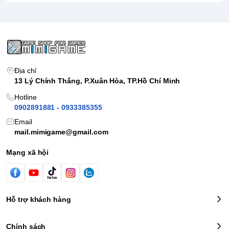
ứng trong tựa game
Pokémon TCG Live
.
Vỏ hộp kim loại cao cấp:
Thiết kế hộp thiếc chắc chắn,
bền bỉ, vừa giúp bảo quản thẻ bài an toàn khi di chuyển,
vừa thích hợp để trưng bày trên bàn học hay kệ sách.
Địa chỉ
13 Lý Chính Thắng, P.Xuân Hòa, TP.Hồ Chí Minh
Hotline
0902891881 - 0933385355
Email
mail.mimigame@gmail.com
Mạng xã hội
Hỗ trợ khách hàng
Chính sách