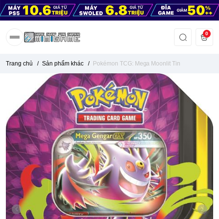
0
Trang chủ
/
Sản phẩm khác
/
Pokémon TCG: Mega Moonlit Tin