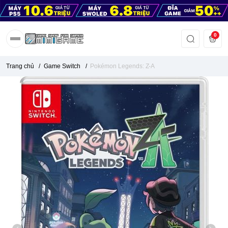
0
Trang chủ
/
Game Switch
/
Pokémon Legends: Z-A