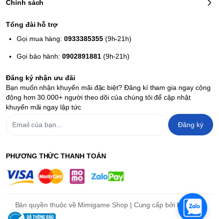
Chính sách
người huấn luyện cộng hưởng với Mega Stone của
Pokémon, giúp tăng cường sức mạnh và thay đổi hình
Tổng đài hỗ trợ
dạng.
Gọi mua hàng:
0933385355
(9h-21h)
Đặt trước tại MimiGame Shop:
Gọi bảo hành:
0902891881
(9h-21h)
MimiGame Shop thông báo chương trình đặt trước cho
Pokémon Legends: Z-A
với nhiều ưu đãi hấp dẫn:
Đăng ký nhận ưu đãi
Ưu đãi khi đặt trước:
Bạn muốn nhận khuyến mãi đặc biệt? Đăng kí tham gia ngay cộng
Giao hàng miễn phí trong 48 giờ (áp dụng khu vực nội
động hơn 30.000+ người theo dõi của chúng tôi để cập nhật
thành).
khuyến mãi ngay lập tức
Trả góp lãi suất 0% qua thẻ tín dụng.
Đăng ký
Đổi trả miễn phí trong 3 ngày.
Lưu ý:
Giá đặt trước có thể thay đổi tùy theo chính sách của
cửa hàng. Vui lòng kiểm tra thông tin chi tiết và cập nhật tại
PHƯƠNG THỨC THANH TOÁN
trang sản phẩm trên website của MimiGame Shop.
Bản quyền thuộc về Mimigame Shop | Cung cấp bởi
Haravan