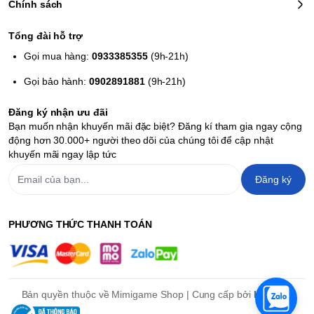
Chính sách
đủ.
Tổng đài hỗ trợ
Gọi mua hàng:
0933385355
(9h-21h)
Gọi bảo hành:
0902891881
(9h-21h)
Đăng ký nhận ưu đãi
Bạn muốn nhận khuyến mãi đặc biệt? Đăng kí tham gia ngay cộng
động hơn 30.000+ người theo dõi của chúng tôi để cập nhật
khuyến mãi ngay lập tức
Đăng ký
PHƯƠNG THỨC THANH TOÁN
Bản quyền thuộc về Mimigame Shop | Cung cấp bởi
Haravan