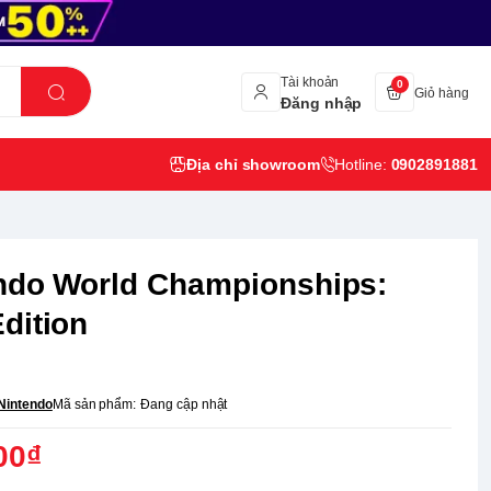
Tài khoản
0
Giỏ hàng
Đăng nhập
Địa chỉ showroom
Hotline:
0902891881
ndo World Championships:
dition
Nintendo
Mã sản phẩm:
Đang cập nhật
00₫