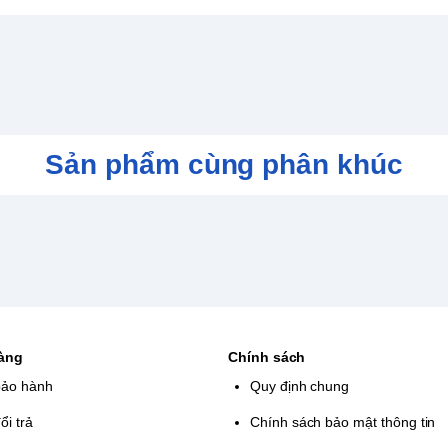
Sản phẩm cùng phân khúc
 WORLD CHAMPIONSHIPS: NES
chạy tốc độ!
i như Super Mario Bros 3 TM và The
thách bản thân cùng nhiều người chơi trên
hàng
Chính sách
bảo hành
Quy định chung
ổi trả
Chính sách bảo mật thông tin