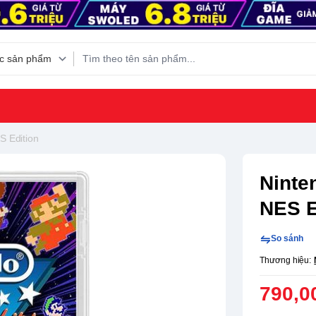
S Edition
Ninte
NES E
So sánh
Thương hiệu:
790,0