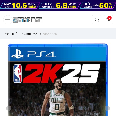
0
Trang chủ
/
Game PS4
/
NBA 2K25