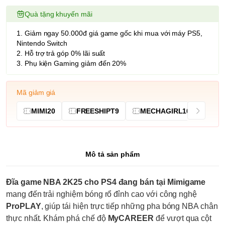
Quà tặng khuyến mãi
1. Giảm ngay 50.000đ giá game gốc khi mua với máy PS5,
Nintendo Switch
2. Hỗ trợ trả góp 0% lãi suất
3. Phụ kiện Gaming giảm đến 20%
Mã giảm giá
MIMI20
FREESHIPT9
MECHAGIRL10
Mô tả sản phẩm
Đĩa game NBA 2K25 cho PS4 đang bán tại Mimigame
mang đến trải nghiệm bóng rổ đỉnh cao với công nghệ
ProPLAY
, giúp tái hiện trực tiếp những pha bóng NBA chân
thực nhất. Khám phá chế độ
MyCAREER
để vượt qua cột