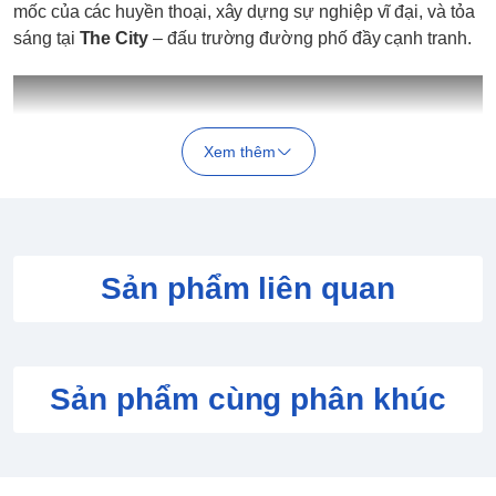
mốc của các huyền thoại, xây dựng sự nghiệp vĩ đại, và tỏa
sáng tại
The City
– đấu trường đường phố đầy cạnh tranh.
Xem thêm
Sản phẩm liên quan
THÔNG TIN CHI TIẾT GAME NBA 2K25
Công nghệ ProPLAY
- Mang trận đấu của bạn đến với
Sản phẩm cùng phân khúc
cuộc sống thực với ProPLAY, công nghệ chân thực chuyển
hóa trực tiếp hình ảnh NBA thành gameplay sống động. Trải
nghiệm cảm giác hồi hộp khi được gần gũi hơn với các siêu
sao NBA yêu thích và hoà mình vào những khoảnh khắc