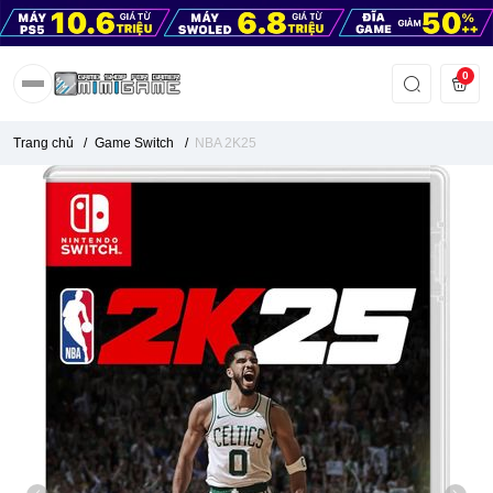
0
Trang chủ
/
Game Switch
/
NBA 2K25