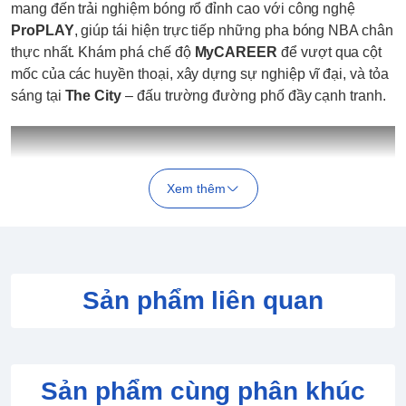
mang đến trải nghiệm bóng rổ đỉnh cao với công nghệ
ProPLAY
, giúp tái hiện trực tiếp những pha bóng NBA chân
thực nhất. Khám phá chế độ
MyCAREER
để vượt qua cột
mốc của các huyền thoại, xây dựng sự nghiệp vĩ đại, và tỏa
sáng tại
The City
– đấu trường đường phố đầy cạnh tranh.
Xem thêm
Sản phẩm liên quan
THÔNG TIN CHI TIẾT GAME NBA 2K25
Công nghệ ProPLAY
- Mang trận đấu của bạn đến với
Sản phẩm cùng phân khúc
cuộc sống thực với ProPLAY, công nghệ chân thực chuyển