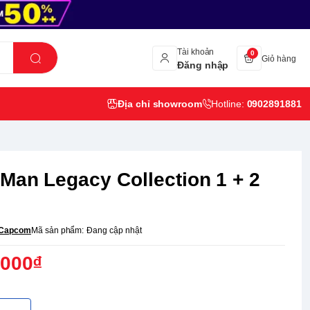
Tài khoản
0
Giỏ hàng
Đăng nhập
Địa chỉ showroom
Hotline:
0902891881
Man Legacy Collection 1 + 2
Capcom
Mã sản phẩm:
Đang cập nhật
,000₫