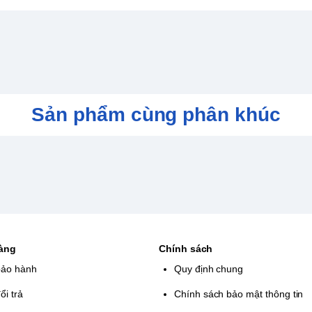
Collection 1 (Mega Man 1–6) và Legacy
toàn bộ hành trình huyền thoại.
àng lưu lại tiến trình hoặc tua ngược để
quen.
, độ khó, cùng kho hình ảnh nghệ thuật,
 Man.
Sản phẩm cùng phân khúc
ss, âm nhạc retro và gameplay hành động
hế độ handheld hoặc TV
hàng
Chính sách
bảo hành
Quy định chung
ổi trả
Chính sách bảo mật thông tin