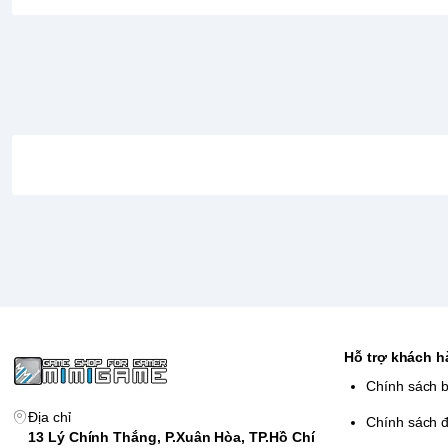
Trọn bộ 10 game Mega Man kinh điển
: Bao gồm Legacy 
Collection 2 (Mega Man 7–10), cho bạn cơ hội trải nghiệm 
Tính năng lưu nhanh & quay lại
: Người chơi có thể dễ d
vượt qua những màn khó, phù hợp cả với người mới làm 
Chế độ thử thách & phòng trưng bày
: Thử thách tốc độ
nhạc nền, tài liệu thiết kế hiếm để khám phá lịch sử Mega
Hỗ trợ chơi mọi lúc, mọi nơi
: Tận hưởng các màn đấu bo
nhanh nhạy của Mega Man ngay trên Nintendo Switch ở c
Hỗ trợ khách 
Chính sách 
Địa chỉ
Chính sách đ
13 Lý Chính Thắng, P.Xuân Hòa, TP.Hồ Chí