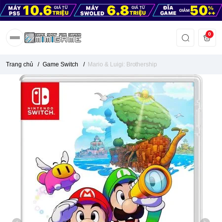
0
Trang chủ
/
Game Switch
/
Mario & Luigi: Brothership