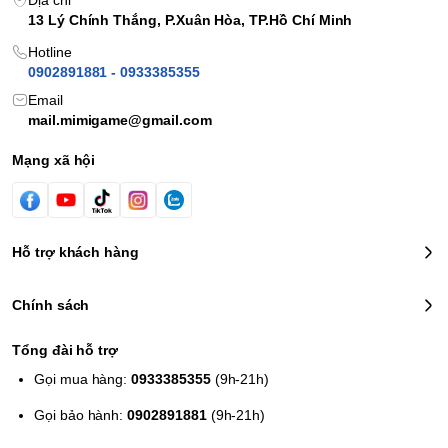
Địa chỉ
13 Lý Chính Thắng, P.Xuân Hòa, TP.Hồ Chí Minh
Chế độ Co-op
: cùng bạn bè khám phá, nhận thưởng và
chụp ảnh kỷ niệm
Hotline
Cơ chế
át không có tiền tệ truyền thống
, thay bằng trao
0902891881 - 0933385355
đổi vật phẩm và quà tặng để tăng mức độ thân thiết
Email
Mỗi ngày một số giới hạn tặng quà
và "ngày chơi" có tính
mail.mimigame@gmail.com
dựa vào thời gian thực – chú ý khi phát triển nội dung
Mạng xã hội
Hỗ trợ khách hàng
Chính sách
Tổng đài hỗ trợ
Gọi mua hàng:
0933385355
(9h-21h)
Gọi bảo hành:
0902891881
(9h-21h)