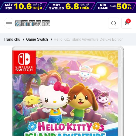
0
Trang chủ
/
Game Switch
/
Hello Kitty Island Adventure Deluxe Edition