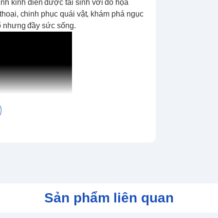
nh kinh điển được tái sinh với đồ họa
thoại, chinh phục quái vật, khám phá ngục
cổ nhưng đầy sức sống.
Sản phẩm liên quan
iệu ứng hiện đại, mang lại cảm giác hoài