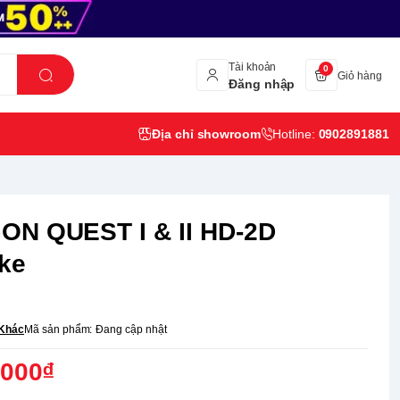
Tài khoản
0
Giỏ hàng
Đăng nhập
Địa chỉ showroom
Hotline:
0902891881
N QUEST I & II HD-2D
ke
Khác
Mã sản phẩm:
Đang cập nhật
,000₫