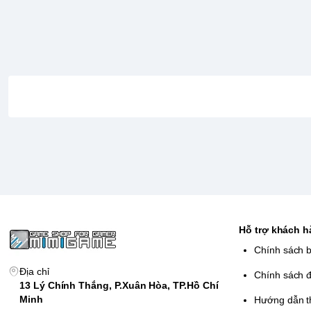
⚔️
Cốt truyện kinh điển
– Trải nghiệm hành trình huyền t
Quest.
🧭
Khám phá thế giới rộng lớn
– Lang thang qua làng mạ
thách.
🎵
Âm nhạc được hòa âm lại
– Các bản nhạc quen thuộc 
cho cuộc phiêu lưu.
Hỗ trợ khách 
Chính sách 
Địa chỉ
Chính sách đ
13 Lý Chính Thắng, P.Xuân Hòa, TP.Hồ Chí
Minh
Hướng dẫn t