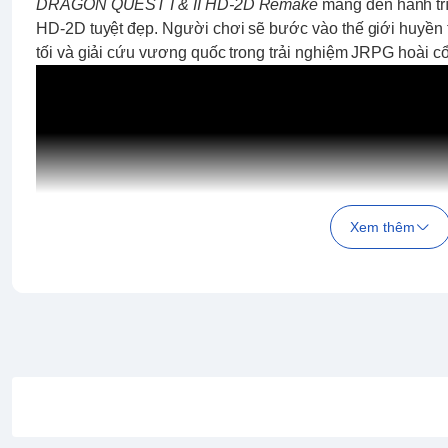
DRAGON QUEST I & II HD-2D Remake
mang đến hành trì
HD-2D tuyệt đẹp. Người chơi sẽ bước vào thế giới huyền 
tối và giải cứu vương quốc trong trải nghiệm JRPG hoài 
Xem thêm
4 đặc điểm nổi bật:
🗺️
Đồ họa HD-2D tuyệt mỹ
– Kết hợp pixel cổ điển với h
niệm và tươi mới.