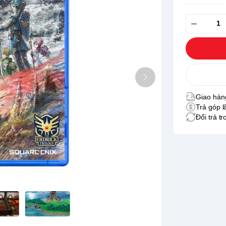
Giao hàng
Trả góp l
Đổi trả t