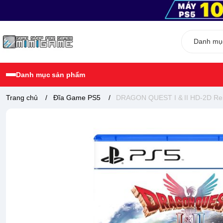
Danh mục sản phẩm
Trang chủ
/
Đĩa Game PS5
/
DRAGON QUEST I & II HD-2D R