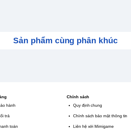
hoại mở đầu cho toàn bộ series Dragon
c, hầm ngục và vùng đất bí ẩn đầy thử
được phối khí mới, tăng thêm cảm xúc
Sản phẩm cùng phân khúc
hàng
Chính sách
bảo hành
Quy định chung
ổi trả
Chính sách bảo mật thông tin
hanh toán
Liên hệ với Mimigame