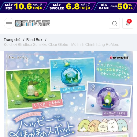
0
Trang chủ
/
Blind Box
/
Đồ chơi Blindbox Sumikko Clear Globe - Mô hình Chính hãng ReMent