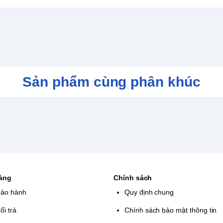
ực đầy tốc độ.
Disgaea.
ũ khí và kỹ năng.
Sản phẩm cùng phân khúc
tion và Magichange.
u mãn nhãn.
và Original Soundtrack.
hàng
Chính sách
bảo hành
Quy định chung
ổi trả
Chính sách bảo mật thông tin