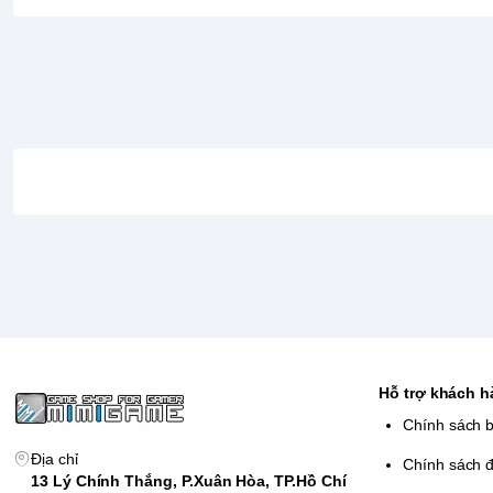
Đặc điểm nổi bật
Lối chơi Action RPG hoàn toàn mới, chiến đấu thời gian th
Khám phá Netherworld với cốt truyện hài hước, đậm chất 
Hệ thống phát triển nhân vật chuyên sâu cùng nhiều loại v
Vẫn giữ các yếu tố quen thuộc như Item World, Reincarna
Đồ họa anime cel-shading rực rỡ cùng hiệu ứng chiến đấ
Deluxe Edition bao gồm: Game, Deluxe Box, Mini Art Book 
Hỗ trợ trên PS5, Nintendo Switch 2 và Nintendo Switch.
Hỗ trợ khách 
Chính sách 
Địa chỉ
Chính sách đ
13 Lý Chính Thắng, P.Xuân Hòa, TP.Hồ Chí