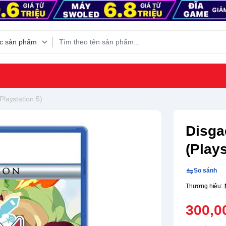
laystation 5)
Disga
(Plays
So sánh
Thương hiệu:
300,0