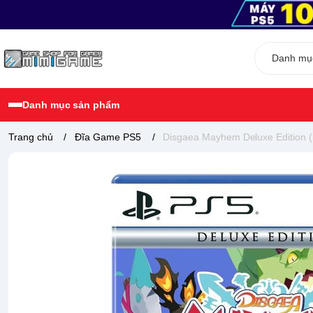
Danh mục sản phẩm
Trang chủ
/
Đĩa Game PS5
/
Disgaea Mayhem Deluxe Edition (P