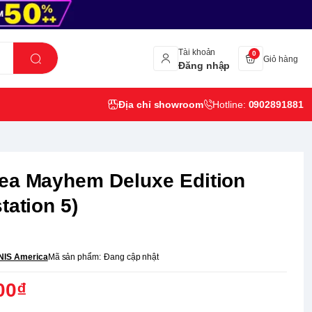
Tài khoản
0
Giỏ hàng
Đăng nhập
Địa chỉ showroom
Hotline:
0902891881
ea Mayhem Deluxe Edition
tation 5)
NIS America
Mã sản phẩm:
Đang cập nhật
00₫