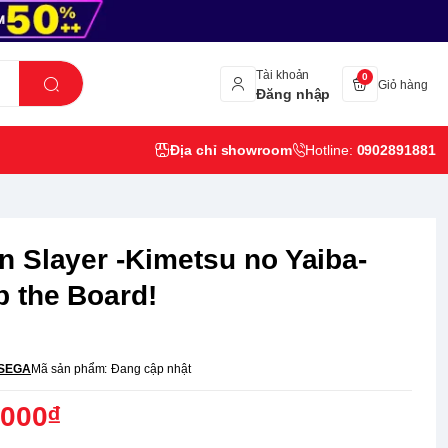
Tài khoản
0
Giỏ hàng
Đăng nhập
Địa chỉ showroom
Hotline:
0902891881
 Slayer -Kimetsu no Yaiba-
 the Board!
SEGA
Mã sản phẩm:
Đang cập nhật
,000₫