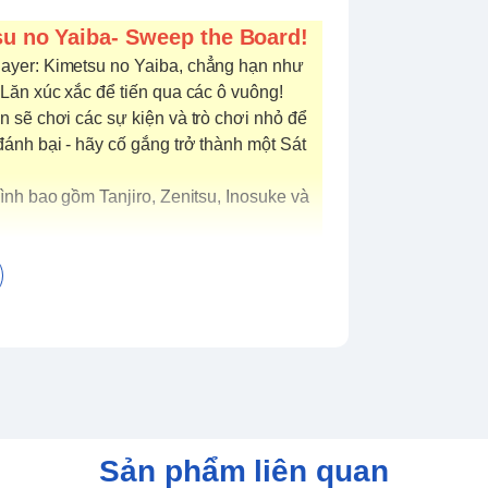
u no Yaiba- Sweep the Board!
ayer: Kimetsu no Yaiba, chẳng hạn như
Lăn xúc xắc để tiến qua các ô vuông!
 sẽ chơi các sự kiện và trò chơi nhỏ để
ánh bại - hãy cố gắng trở thành một Sát
ình bao gồm Tanjiro, Zenitsu, Inosuke và
 quỷ như Hand Demon, bạn sẽ có thể vung
I NGƯỜI! ANIME DEMON SLAYER:
Sản phẩm liên quan
 danh mang tính biểu tượng từ anime