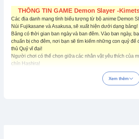
THÔNG TIN GAME
Demon Slayer -Kimets
Các địa danh mang tính biểu tượng từ bộ anime Demon Sl
Núi Fujikasane và Asakusa, sẽ xuất hiện dưới dạng bảng! 
Bảng có thời gian ban ngày và ban đêm. Vào ban ngày, bạn
chuẩn bị cho đêm, nơi bạn sẽ tìm kiếm những con quỷ để đ
thủ Quỷ vĩ đại!
Người chơi có thể chọn giữa các nhân vật yêu thích của m
chín Hashira!
Trong các trò chơi nhỏ, nơi bạn chiến đấu với những con
Joy-Con giống như Nichirin Sword để tấn công!
Xem thêm
Phát triển bởi:
SEGA
Phát hành bởi:
SEGA
Số người chơi:
1
Thể loại:
CHƠI DEMON SLAYER: KIMETSU NO YAIBA CÙNG MỌ
KIMETSU NO YAIBA BIẾN THÀNH TRÒ CHƠI BÀN! Các địa