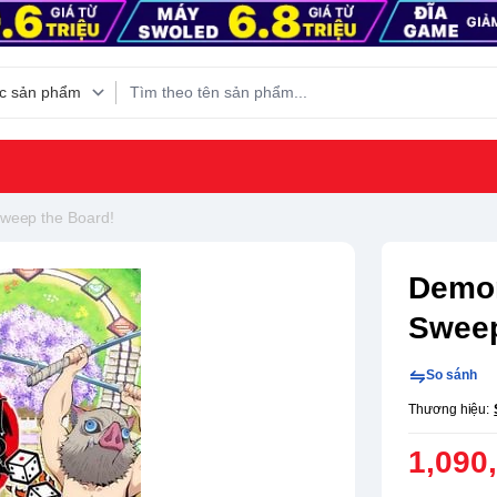
Sweep the Board!
Demon
Sweep
So sánh
Thương hiệu:
1,090