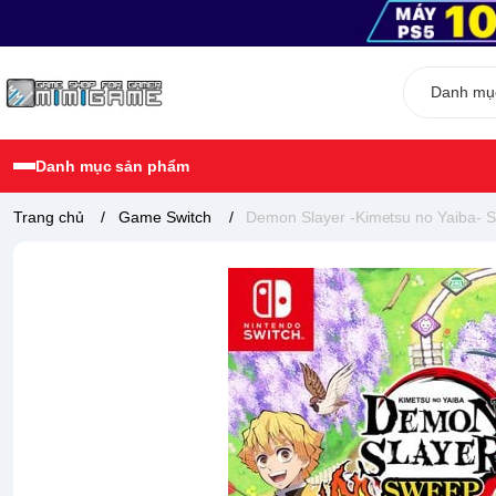
Danh mục sản phẩm
Trang chủ
/
Game Switch
/
Demon Slayer -Kimetsu no Yaiba- 