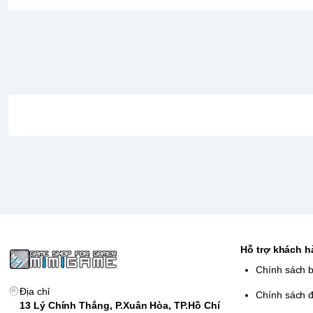
Demon Slayer: Kimetsu no Yaiba, chẳng hạn như Núi Fuji
dạng các bàn cờ. Lăn xúc xắc để tiến qua các ô vuông!
Hỗ trợ khách 
Chính sách 
Địa chỉ
Chính sách đ
13 Lý Chính Thắng, P.Xuân Hòa, TP.Hồ Chí