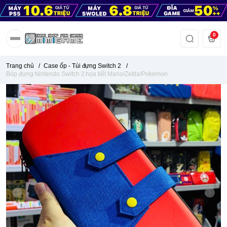
0
Trang chủ
/
Case ốp - Túi đựng Switch 2
/
Bóp đựng Nintendo Switch 2 họa tiết Mario/Zelda/Pokemon