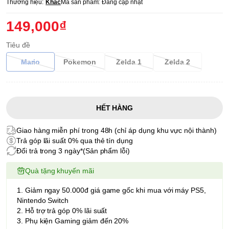
Thương hiệu:
Khác
Mã sản phẩm:
Đang cập nhật
149,000₫
Tiêu đề
Mario
Pokemon
Zelda 1
Zelda 2
HẾT HÀNG
Giao hàng miễn phí trong 48h (chỉ áp dụng khu vực nội thành)
Trả góp lãi suất 0% qua thẻ tín dụng
Đổi trả trong 3 ngày*(Sản phẩm lỗi)
Quà tặng khuyến mãi
1. Giảm ngay 50.000đ giá game gốc khi mua với máy PS5,
Nintendo Switch
2. Hỗ trợ trả góp 0% lãi suất
3. Phụ kiện Gaming giảm đến 20%