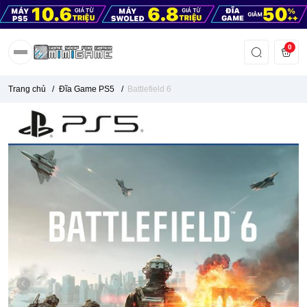
0
Trang chủ
/
Đĩa Game PS5
/
Battlefield 6