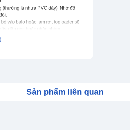
)
 (thường là nhựa PVC dày). Nhờ độ
đối.
 bỏ vào balo hoặc làm rơi, toploader sẽ
ị gãy, dập góc hoặc nhăn nhúm.
lánh - Holo/Foils) hoặc bị mòn, "trắng góc"
i bụi bẩn, mồ hôi tay và các bề mặt nhám
Sản phẩm liên quan