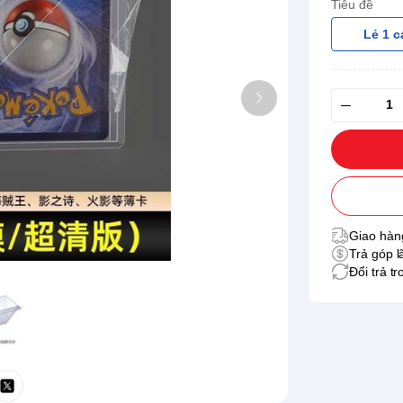
Tiêu đề
Lẻ 1 c
Giao hàng
Trả góp l
Đổi trả t