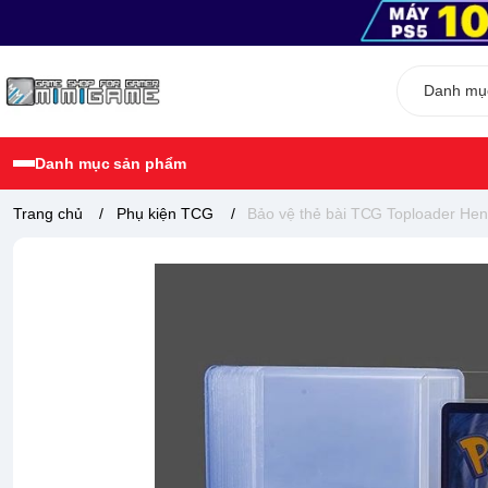
Danh mục sản phẩm
Trang chủ
/
Phụ kiện TCG
/
Bảo vệ thẻ bài TCG Toploader Henw