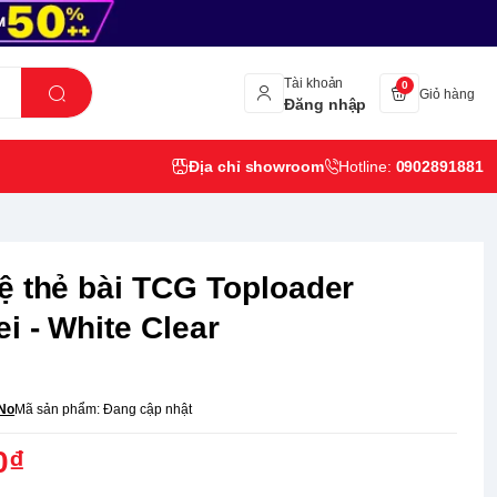
Tài khoản
0
Giỏ hàng
Đăng nhập
Địa chỉ showroom
Hotline:
0902891881
ệ thẻ bài TCG Toploader
i - White Clear
No
Mã sản phẩm:
Đang cập nhật
0₫