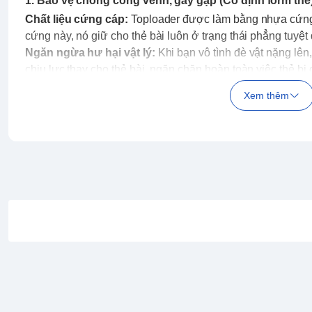
1. Bảo vệ chống cong vênh, gãy gập (Cố định form thẻ
Chất liệu cứng cáp:
Toploader được làm bằng nhựa cứng
cứng này, nó giữ cho thẻ bài luôn ở trạng thái phẳng tuyệt 
Ngăn ngừa hư hại vật lý:
Khi bạn vô tình đè vật nặng lên,
chịu lực thay cho thẻ bài, ngăn chặn hoàn toàn việc thẻ b
2. Chống trầy xước bề mặt và bo góc
Xem thêm
Thẻ bài TCG rất dễ bị xước bề mặt (đặc biệt là các thẻ lấp 
do ma sát khi tiếp xúc với môi trường ngoài.
Khi đặt trong toploader, thẻ bài được cách ly hoàn toàn vớ
thô ráp.