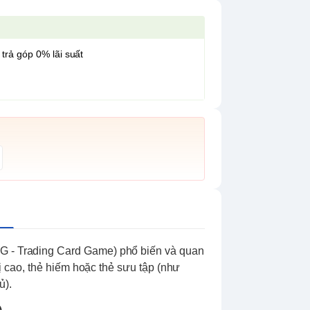
 trả góp 0% lãi suất
CG - Trading Card Game) phổ biến và quan
trị cao, thẻ hiếm hoặc thẻ sưu tập (như
ủ).