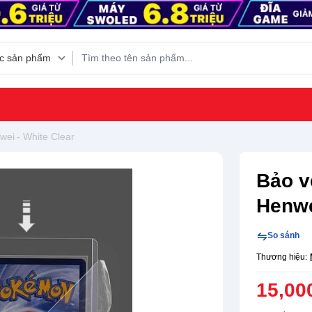
ei - White Clear
Bảo v
Henwe
So sánh
Thương hiệu:
15,00