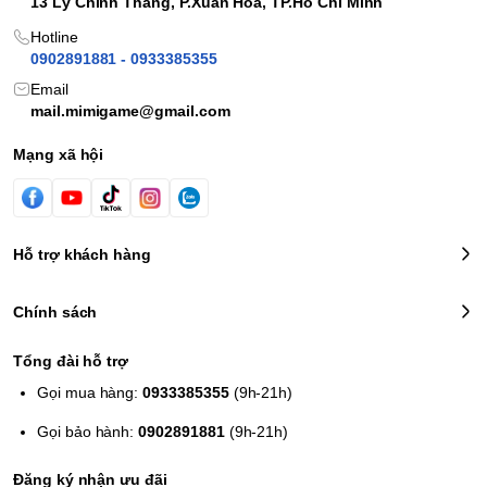
13 Lý Chính Thắng, P.Xuân Hòa, TP.Hồ Chí Minh
Hotline
0902891881 - 0933385355
Email
mail.mimigame@gmail.com
Mạng xã hội
Hỗ trợ khách hàng
Chính sách
Tổng đài hỗ trợ
Gọi mua hàng:
0933385355
(9h-21h)
Gọi bảo hành:
0902891881
(9h-21h)
Đăng ký nhận ưu đãi