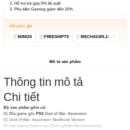
2. Hỗ trợ trả góp 0% lãi suất
3. Phụ kiện Gaming giảm đến 20%
Mã giảm giá
MIMI20
FREESHIPT9
MECHAGIRL10
Mô tả sản phẩm
Thông tin mô tả
Chi tiết
Bộ sản phẩm gồm có:
01 Đĩa game gốc
PS3
God of War: Ascension
01 God of War: Ascension Steelbook Version
01 bức tượng Kratos cao 15cm (phiên bản Ascension)