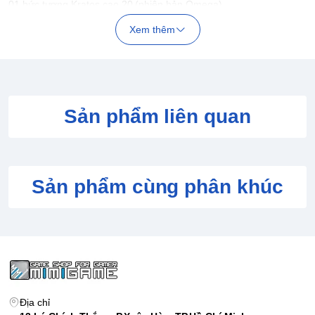
01 bức tượng Kratos cao 20 (phiên bản Omega)
DLC 1. Mythological Heroes Pack
Xem thêm
DLC 2. Blade of Judgment
DLC 3. Truy cập các DLC được phát hành trong tương lai
DLC 4. PS3 Dynamic theme
DLC 5. Soundtrack của game
DLC 6. 48 giờ MP XP Booster
DLC 7. PSN Avatar Pack
Sản phẩm liên quan
Sản phẩm cùng phân khúc
Địa chỉ