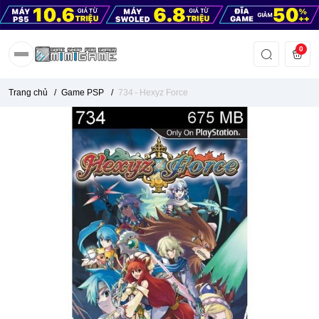
0
Trang chủ
/
Game PSP
/
734 - Hexyz Force