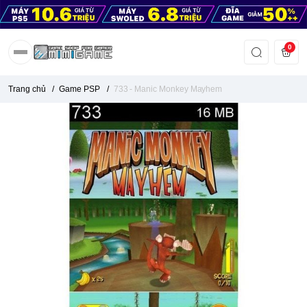
0
Trang chủ
/
Game PSP
/
733 - Manic Monkey Mayhem