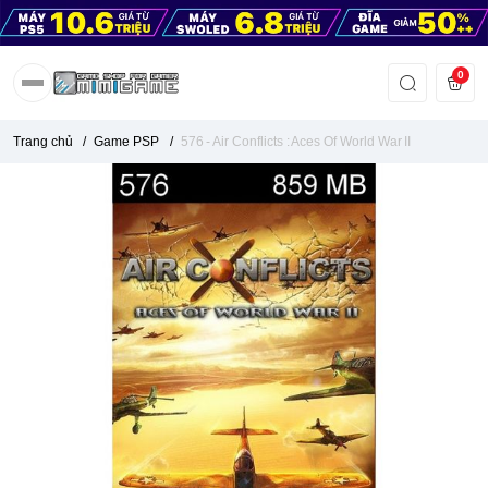
0
Trang chủ
/
Game PSP
/
576 - Air Conflicts : Aces Of World War II