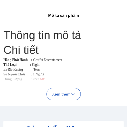
Mô tả sản phẩm
Thông tin mô tả
Chi tiết
Hãng Phát Hành
:
Graffiti Entertainment
Thể Loại :
Flight
ESRB Rating :
Teen
Số Người Chơi :
1 Người
Dung Lượng :
859
MB
Xem thêm