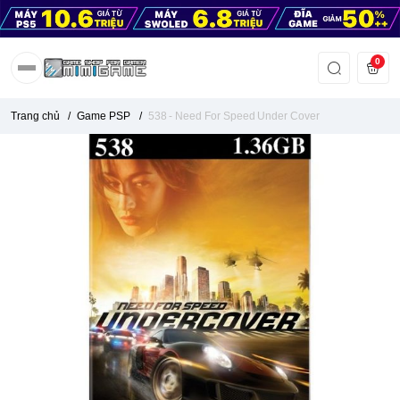
0
Trang chủ
/
Game PSP
/
538 - Need For Speed Under Cover