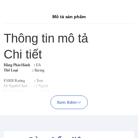
Mô tả sản phẩm
Thông tin mô tả
Chi tiết
Hãng Phát Hành
:
EA
Thể Loại :
Racing
ESRB Rating :
Teen
Số Người Chơi :
1 Người
Dung Lượng :
1.36
GB
Xem thêm