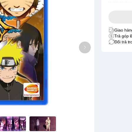
Giao hàng
Trả góp l
Đổi trả t