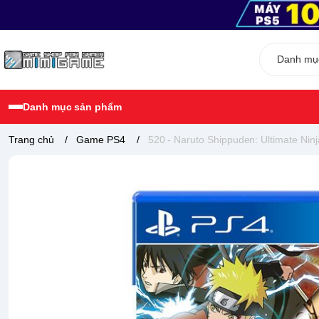
Danh mục sản phẩm
Trang chủ
/
Game PS4
/
520 - Naruto Shippuden: Ultimate Ninj