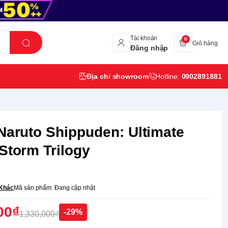
Tài khoản
0
Giỏ hàng
Đăng nhập
Địa chỉ showroom
Hotline:
0902891881
 Naruto Shippuden: Ultimate
 Storm Trilogy
Khác
Mã sản phẩm:
Đang cập nhật
00₫
-29%
1,330,000₫