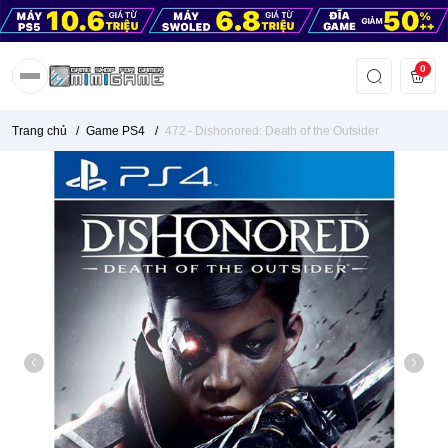
0
Trang chủ
/
Game PS4
/
472 - Dishonored: Death of the Outsider