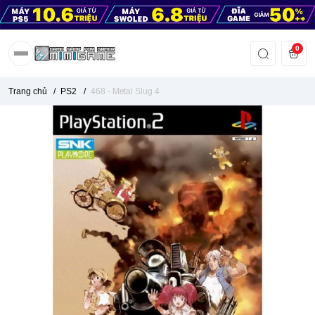
0
Trang chủ
/
PS2
/
468 - Metal Slug 4