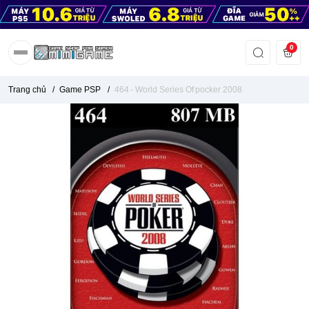
0
Trang chủ
/
Game PSP
/
464 - World Series Of pocker 2008