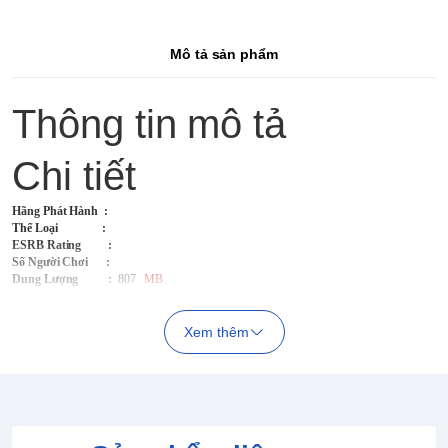
Mô tả sản phẩm
Thông tin mô tả
Chi tiết
Hãng Phát Hành
:
Thể Loại :
ESRB Rating :
Số Người Chơi :
Dung Lượng :
807
MB
Xem thêm