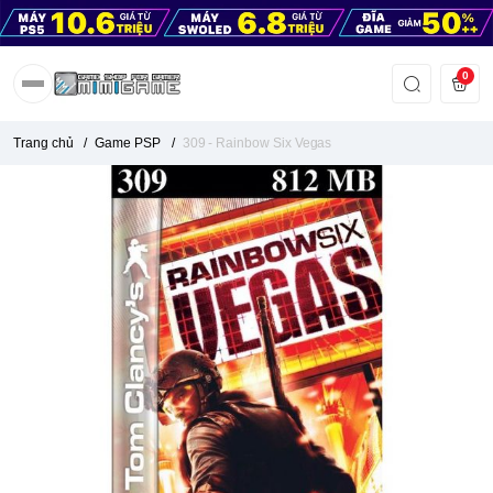
0
Trang chủ
/
Game PSP
/
309 - Rainbow Six Vegas