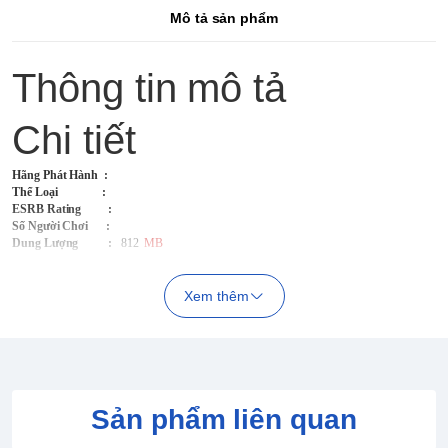
Mô tả sản phẩm
Thông tin mô tả
Chi tiết
Hãng Phát Hành
:
Thể Loại :
ESRB Rating :
Số Người Chơi :
Dung Lượng :
812
MB
Xem thêm
Sản phẩm liên quan