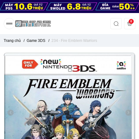
0
Trang chủ
/
Game 3DS
/
234 - Fire Emblem Warriors