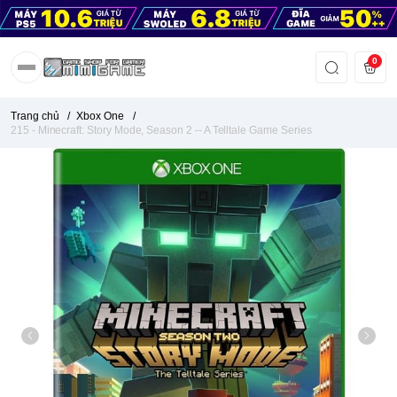
0
Trang chủ
/
Xbox One
/
215 - Minecraft: Story Mode, Season 2 -- A Telltale Game Series