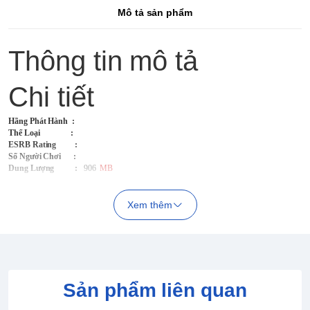
Mô tả sản phẩm
Thông tin mô tả
Chi tiết
Hãng Phát Hành
:
Thể Loại :
ESRB Rating :
Số Người Chơi :
Dung Lượng :
906
MB
Xem thêm
Sản phẩm liên quan