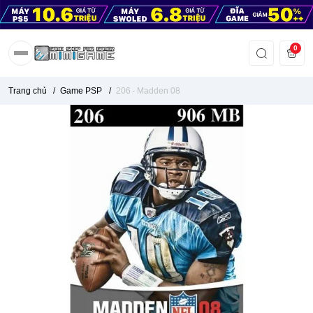
0
Trang chủ
/
Game PSP
/
206 - Madden 08