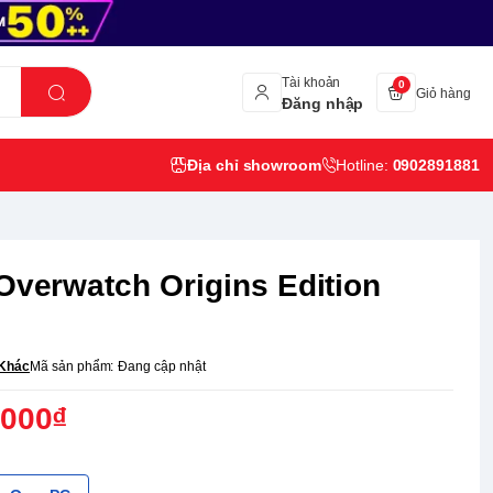
Tài khoản
0
Giỏ hàng
Đăng nhập
Địa chỉ showroom
Hotline:
0902891881
 Overwatch Origins Edition
Khác
Mã sản phẩm:
Đang cập nhật
,000₫