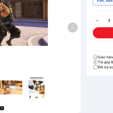
PS4, Xbo
Giao hàng
Trả góp l
Đổi trả t