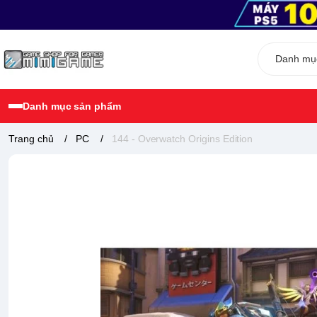
Danh mục sản phẩm
Trang chủ
/
PC
/
144 - Overwatch Origins Edition