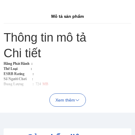
Mô tả sản phẩm
Thông tin mô tả
Chi tiết
Hãng Phát Hành
:
Thể Loại :
ESRB Rating :
Số Người Chơi :
Dung Lượng :
724
MB
Xem thêm