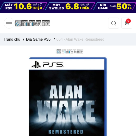
0
Trang chủ
/
Đĩa Game PS5
/
054 - Alan Wake Remastered