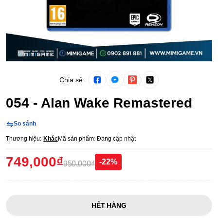
Chia sẻ
054 - Alan Wake Remastered
So sánh
Thương hiệu:
Khác
Mã sản phẩm:
Đang cập nhật
749,000₫
-22%
950,000₫
HẾT HÀNG