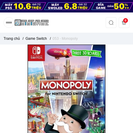
0
Trang chủ
/
Game Switch
/
053 - Monopoly