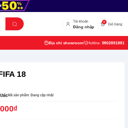
Tài khoản
0
Giỏ hàng
Đăng nhập
Địa chỉ showroom
Hotline:
0902891881
FIFA 18
Khác
Mã sản phẩm:
Đang cập nhật
,000₫