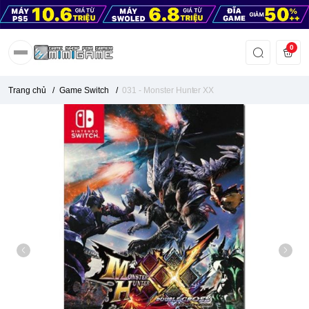
0
Trang chủ
/
Game Switch
/
031 - Monster Hunter XX