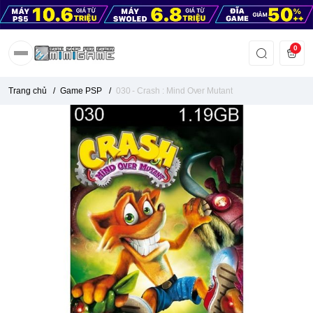
0
Trang chủ
/
Game PSP
/
030 - Crash : Mind Over Mutant