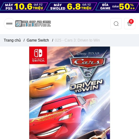
0
Trang chủ
/
Game Switch
/
025 - Cars 3: Driven to Win