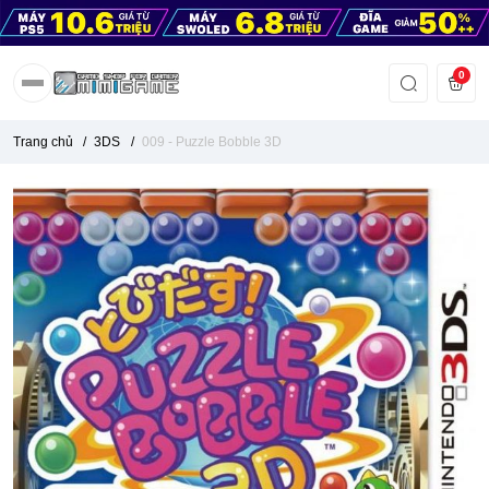
0
Trang chủ
/
3DS
/
009 - Puzzle Bobble 3D