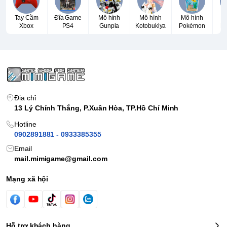
Tay Cầm
Đĩa Game
Mô hình
Mô hình
Mô hình
T
Xbox
PS4
Gunpla
Kotobukiya
Pokémon
P
Địa chỉ
13 Lý Chính Thắng, P.Xuân Hòa, TP.Hồ Chí Minh
Hotline
0902891881 - 0933385355
Email
mail.mimigame@gmail.com
Mạng xã hội
Hỗ trợ khách hàng