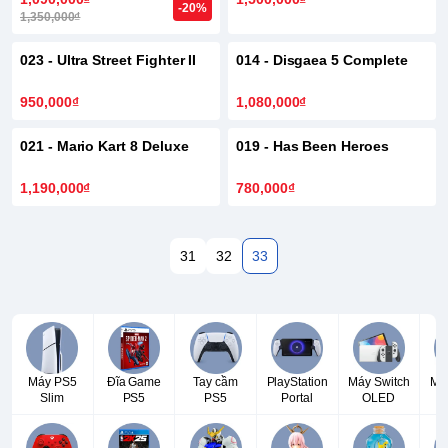
-20%
1,350,000₫
HẾT HÀNG
023 - Ultra Street Fighter II
014 - Disgaea 5 Complete
950,000₫
1,080,000₫
021 - Mario Kart 8 Deluxe
019 - Has Been Heroes
1,190,000₫
780,000₫
31
32
33
Máy PS5
Đĩa Game
Tay cầm
PlayStation
Máy Switch
Má
Slim
PS5
PS5
Portal
OLED