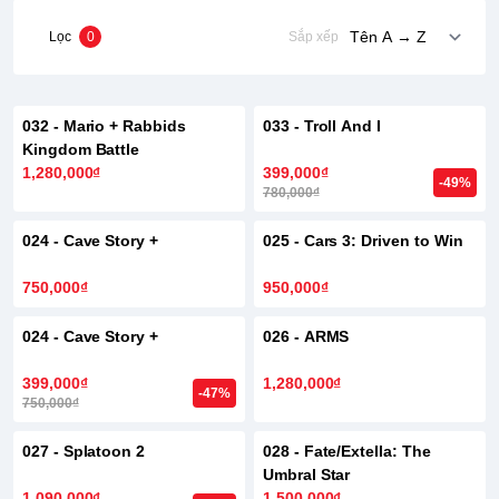
Lọc
0
Sắp xếp
HẾT HÀNG
032 - Mario + Rabbids
033 - Troll And I
Kingdom Battle
1,280,000₫
399,000₫
-49%
780,000₫
HẾT HÀNG
024 - Cave Story +
025 - Cars 3: Driven to Win
750,000₫
950,000₫
HẾT HÀNG
024 - Cave Story +
026 - ARMS
399,000₫
1,280,000₫
-47%
750,000₫
027 - Splatoon 2
028 - Fate/Extella: The
Umbral Star
1,090,000₫
1,500,000₫