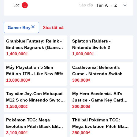
Lọc
1
Sắp xếp
Gamer Boy
Xóa tất cả
Granblue Fantasy: Relink -
Splatoon Raiders -
Endless Ragnarok (Game
Nintendo Switch 2
Key Card Switch 2)
1,400,000₫
1,600,000₫
Máy Playstation 5 Slim
Castlevania: Belmont's
Edition 1TB - Like New 95%
Curse - Nintendo Switch
13,000,000₫
300,000₫
Tay cầm Joy-Con Mobapad
My Hero Acedemia: All’s
M12 S cho Nintendo Switch
Justice - Game Key Card
2
1,550,000₫
Switch 2
300,000₫
Pokémon TCG: Mega
Thẻ bài Pokémon TCG:
Evolution Pitch Black Elite
Mega Evolution Pitch Black
Trainer Box
3,100,000₫
ME05 - Sleeved Pack
250,000₫