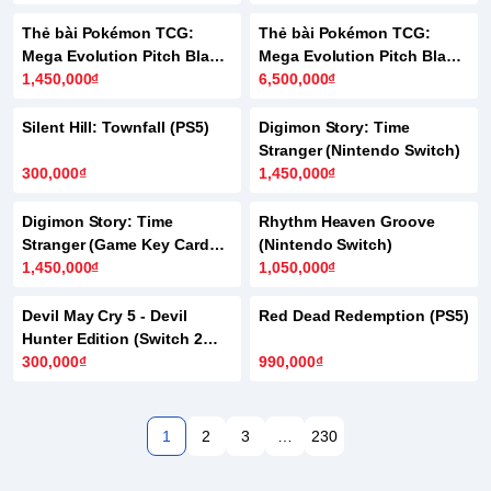
Thẻ bài Pokémon TCG:
Thẻ bài Pokémon TCG:
Mega Evolution Pitch Black
Mega Evolution Pitch Black
ME05 - Booster Bundle (6
1,450,000₫
ME05 - Booster Box (36
6,500,000₫
Packs)
Packs)
Silent Hill: Townfall (PS5)
Digimon Story: Time
Stranger (Nintendo Switch)
300,000₫
1,450,000₫
Digimon Story: Time
Rhythm Heaven Groove
Stranger (Game Key Card
(Nintendo Switch)
Switch 2)
1,450,000₫
1,050,000₫
Devil May Cry 5 - Devil
Red Dead Redemption (PS5)
Hunter Edition (Switch 2
Game Key Card)
300,000₫
990,000₫
1
2
3
…
230