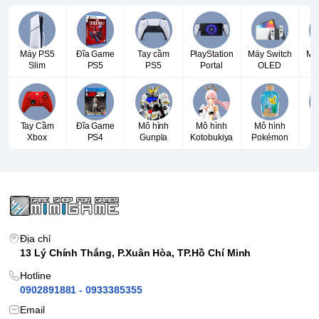
Máy PS5
Đĩa Game
Tay cầm
PlayStation
Máy Switch
Má
Slim
PS5
PS5
Portal
OLED
Tay Cầm
Đĩa Game
Mô hình
Mô hình
Mô hình
T
Xbox
PS4
Gunpla
Kotobukiya
Pokémon
P
Địa chỉ
13 Lý Chính Thắng, P.Xuân Hòa, TP.Hồ Chí Minh
Hotline
0902891881 - 0933385355
Email