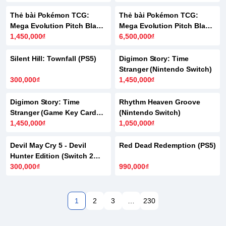
Thẻ bài Pokémon TCG:
Thẻ bài Pokémon TCG:
Mega Evolution Pitch Black
Mega Evolution Pitch Black
ME05 - Booster Bundle (6
1,450,000₫
ME05 - Booster Box (36
6,500,000₫
Packs)
Packs)
Silent Hill: Townfall (PS5)
Digimon Story: Time
Stranger (Nintendo Switch)
300,000₫
1,450,000₫
Digimon Story: Time
Rhythm Heaven Groove
Stranger (Game Key Card
(Nintendo Switch)
Switch 2)
1,450,000₫
1,050,000₫
Devil May Cry 5 - Devil
Red Dead Redemption (PS5)
Hunter Edition (Switch 2
Game Key Card)
300,000₫
990,000₫
1
2
3
…
230