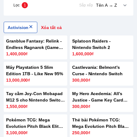
Lọc
1
Sắp xếp
Activision
Xóa tất cả
Granblue Fantasy: Relink -
Splatoon Raiders -
Endless Ragnarok (Game
Nintendo Switch 2
Key Card Switch 2)
1,400,000₫
1,600,000₫
Máy Playstation 5 Slim
Castlevania: Belmont's
Edition 1TB - Like New 95%
Curse - Nintendo Switch
13,000,000₫
300,000₫
Tay cầm Joy-Con Mobapad
My Hero Acedemia: All’s
M12 S cho Nintendo Switch
Justice - Game Key Card
2
1,550,000₫
Switch 2
300,000₫
Pokémon TCG: Mega
Thẻ bài Pokémon TCG:
Evolution Pitch Black Elite
Mega Evolution Pitch Black
Trainer Box
3,100,000₫
ME05 - Sleeved Pack
250,000₫