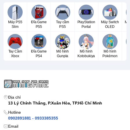
Máy PS5
Đĩa Game
Tay cầm
PlayStation
Máy Switch
Má
Slim
PS5
PS5
Portal
OLED
Tay Cầm
Đĩa Game
Mô hình
Mô hình
Mô hình
T
Xbox
PS4
Gunpla
Kotobukiya
Pokémon
P
Địa chỉ
13 Lý Chính Thắng, P.Xuân Hòa, TP.Hồ Chí Minh
Hotline
0902891881 - 0933385355
Email