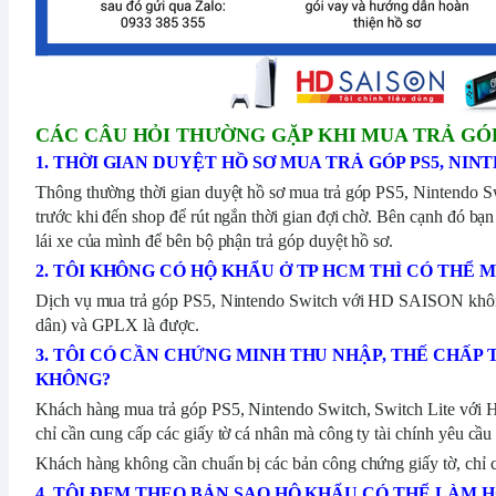
CÁC CÂU HỎI THƯỜNG GẶP KHI MUA TRẢ GÓP
1. THỜI GIAN DUYỆT HỒ SƠ MUA TRẢ GÓP PS5, NIN
Thông thường thời gian duyệt hồ sơ mua trả góp PS5, Nintendo 
trước khi đến shop để rút ngắn thời gian đợi chờ. Bên cạnh đó bạ
lái xe của mình để bên bộ phận trả góp duyệt hồ sơ.
2. TÔI KHÔNG CÓ HỘ KHẨU Ở TP HCM THÌ CÓ THỂ 
Dịch vụ mua trả góp PS5, Nintendo Switch với HD SAISON kh
dân) và GPLX là được.
3. TÔI CÓ CẦN CHỨNG MINH THU NHẬP, THẾ CHẤP
KHÔNG?
Khách hàng mua trả góp PS5, Nintendo Switch, Switch Lite với
chỉ cần cung cấp các giấy tờ cá nhân mà công ty tài chính yêu cầu 
Khách hàng không cần chuẩn bị các bản công chứng giấy tờ, chỉ cầ
4. TÔI ĐEM THEO BẢN SAO HỘ KHẨU CÓ THỂ LÀM 