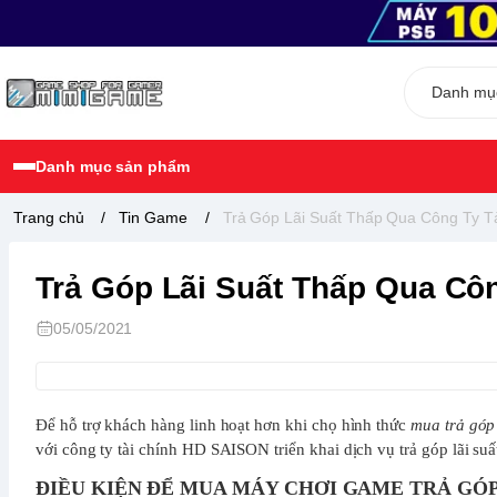
Danh mục sản phẩm
Trang chủ
/
Tin Game
/
Trả Góp Lãi Suất Thấp Qua Công Ty 
Trả Góp Lãi Suất Thấp Qua Cô
05/05/2021
Để hỗ trợ khách hàng linh hoạt hơn khi chọ hình thức
mua trả góp 
với công ty tài chính HD SAISON triển khai dịch vụ trả góp lãi suấ
ĐIỀU KIỆN ĐỂ MUA MÁY CHƠI GAME TRẢ GÓP