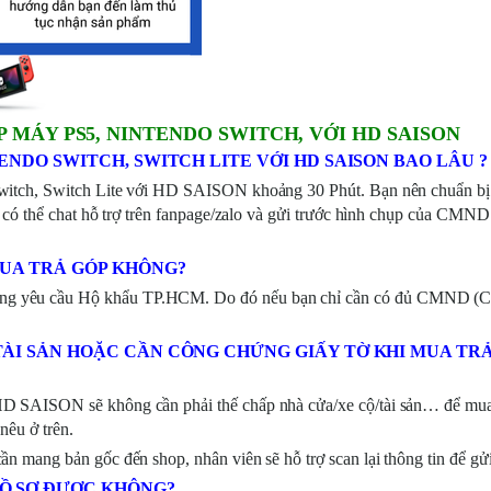
 MÁY PS5, NINTENDO SWITCH, VỚI HD SAISON
TENDO SWITCH, SWITCH LITE VỚI HD SAISON BAO LÂU ?
Switch, Switch Lite với HD SAISON khoảng 30 Phút. Bạn nên chuẩn bị
n có thể chat hỗ trợ trên fanpage/zalo và gửi trước hình chụp của CMN
MUA TRẢ GÓP KHÔNG?
ông yêu cầu Hộ khẩu TP.HCM. Do đó nếu bạn chỉ cần có đủ CMND (C
 TÀI SẢN HOẶC CẦN CÔNG CHỨNG GIẤY TỜ KHI MUA TR
 HD SAISON sẽ không cần phải thế chấp nhà cửa/xe cộ/tài sản… để mu
nêu ở trên.
n mang bản gốc đến shop, nhân viên sẽ hỗ trợ scan lại thông tin để gử
HỒ SƠ ĐƯỢC KHÔNG?