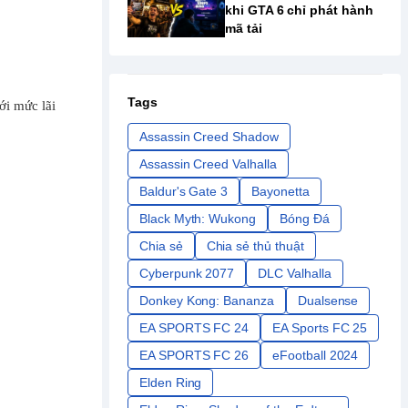
khi GTA 6 chỉ phát hành
mã tải
Tags
ới mức lãi
Assassin Creed Shadow
Assassin Creed Valhalla
Baldur's Gate 3
Bayonetta
Black Myth: Wukong
Bóng Đá
Chia sẻ
Chia sẻ thủ thuật
Cyberpunk 2077
DLC Valhalla
Donkey Kong: Bananza
Dualsense
EA SPORTS FC 24
EA Sports FC 25
EA SPORTS FC 26
eFootball 2024
Elden Ring