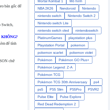
Mortal Kombat 1
Mô hình
heo bản gốc để
NBA 2K26
Nendoroid
Nintendo
nintendo switch
Nintendo Switch 2
Nintendo switch Lite
 Switch,
nintendo switch oled
nintendoswitch
N KHÔNG?
PlatinumGames
playstation plus
kèm để tính
Playstation Portal
pokemon
pokemon scarlet
pokemon violet
Pokémon
Pokémon GO Plus+
AISON chứ
Pokémon Legend: Z-A
Pokémon TCG
Pokémon TCG 30th Anniversary
ps4
ps5
PS5 Slim
PS5Pro
PSVR2
Pulse Elite
Pulse Explore
Red Dead Redemption 2