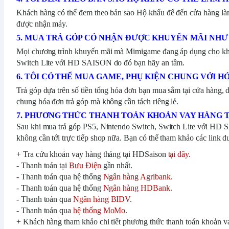
Khách hàng có thể đem theo bản sao Hộ khẩu để đến cửa hàng làm 
được nhận máy.
5. MUA TRẢ GÓP CÓ NHẬN ĐƯỢC KHUYẾN MÃI NHƯ
Mọi chương trình khuyến mãi mà Mimigame đang áp dụng cho khá
Switch Lite với HD SAISON do đó bạn hãy an tâm.
6. TÔI CÓ THỂ MUA GAME, PHỤ KIỆN CHUNG VỚI H
Trả góp dựa trên số tiền tổng hóa đơn bạn mua sắm tại cửa hàng,
chung hóa đơn trả góp mà không cần tách riêng lẻ.
7. PHƯƠNG THỨC THANH TOÁN KHOẢN VAY HÀNG 
Sau khi mua trả góp PS5, Nintendo Switch, Switch Lite với HD
không cần tới trực tiếp shop nữa. Bạn có thể tham khảo các link d
+ Tra cứu khoản vay hàng tháng tại HDSaison
tại đây.
- Thanh toán tại
Bưu Điện
gần nhất.
- Thanh toán qua hệ thống
Ngân hàng Agribank
.
- Thanh toán qua hệ thống
Ngân hàng HDBank
.
- Thanh toán qua
Ngân hàng BIDV
.
- Thanh toán qua
hệ thống MoMo
.
+ Khách hàng tham khảo chi tiết phương thức thanh toán khoản 