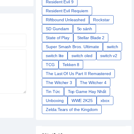
Resident Evil 9
Resident Evil Requiem
Riftbound Unleashed
Rockstar
SD Gundam
So sánh
State of Play
Stellar Blade 2
Super Smash Bros. Ultimate
switch
switch lite
switch oled
switch v2
TCG
Tekken 8
The Last Of Us Part II Remastered
The Witcher 3
The Witcher 4
Tin Tức
Top Game Hay Nhất
Unboxing
WWE 2K25
xbox
Zelda:Tears of the Kingdom