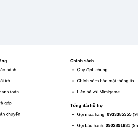
hàng
Chính sách
bảo hành
Quy định chung
ổi trả
Chính sách bảo mật thông tin
hanh toán
Liên hệ với Mimigame
rả góp
Tổng đài hỗ trợ
vận chuyển
Gọi mua hàng:
0933385355
(9
Gọi bảo hành:
0902891881
(9h