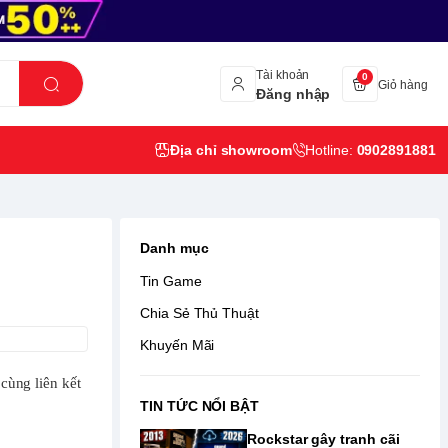
Tài khoản
0
Giỏ hàng
Đăng nhập
Địa chỉ showroom
Hotline:
0902891881
Danh mục
Tin Game
Chia Sẻ Thủ Thuật
Khuyến Mãi
cùng liên kết
TIN TỨC NỔI BẬT
Rockstar gây tranh cãi