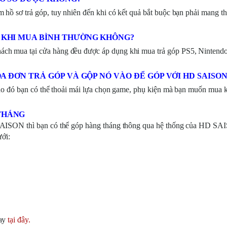
hồ sơ trả góp, tuy nhiên đến khi có kết quả bắt buộc bạn phải mang t
 KHI MUA BÌNH THƯỜNG KHÔNG?
ch mua tại cửa hàng đều được áp dụng khi mua trả góp PS5, Nintendo
ÓA ĐƠN TRẢ GÓP VÀ GỘP NÓ VÀO ĐỂ GÓP VỚI HD SAISO
 do đó bạn có thể thoải mái lựa chọn game, phụ kiện mà bạn muốn mua 
THÁNG
 SAISON thì bạn có thể góp hàng tháng thông qua hệ thống của HD S
ưới:
vay
tại đây.