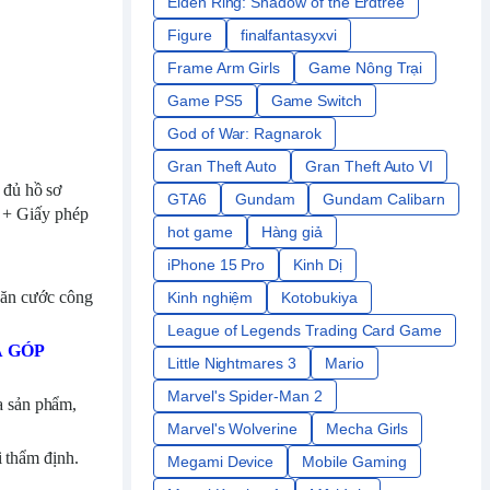
Elden Ring: Shadow of the Erdtree
Figure
finalfantasyxvi
Frame Arm Girls
Game Nông Trại
Game PS5
Game Switch
God of War: Ragnarok
Gran Theft Auto
Gran Theft Auto VI
 đủ hồ sơ
GTA6
Gundam
Gundam Calibarn
D + Giấy phép
hot game
Hàng giả
iPhone 15 Pro
Kinh Dị
ăn cước công
Kinh nghiệm
Kotobukiya
League of Legends Trading Card Game
Ả GÓP
Little Nightmares 3
Mario
Marvel's Spider-Man 2
a sản phẩm,
Marvel's Wolverine
Mecha Girls
i thẩm định.
Megami Device
Mobile Gaming