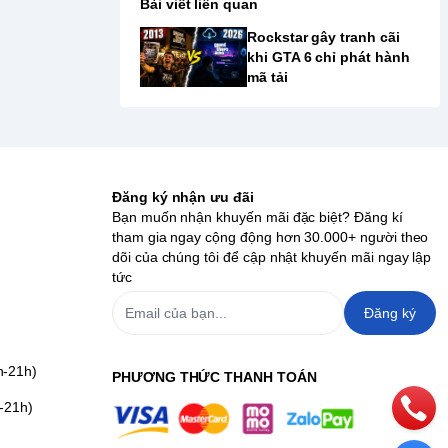
Bài viết liên quan
Rockstar gây tranh cãi
khi GTA 6 chỉ phát hành
mã tải
Đăng ký nhận ưu đãi
Bạn muốn nhận khuyến mãi đặc biệt? Đăng kí
tham gia ngay cộng động hơn 30.000+ người theo
dõi của chúng tôi để cập nhật khuyến mãi ngay lập
tức
Đăng ký
h-21h)
PHƯƠNG THỨC THANH TOÁN
-21h)