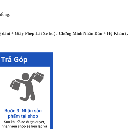
 đồng.
 dân)
+
Giấy Phép Lái Xe
hoặc
Chứng Minh Nhân Dân
+
Hộ Khẩu
(v