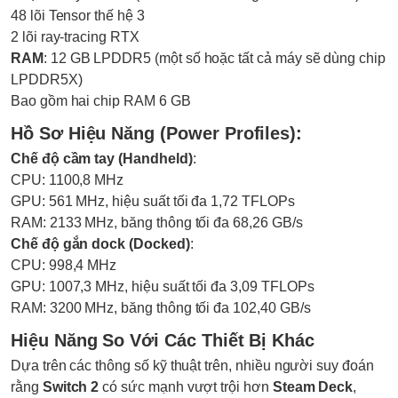
48 lõi Tensor thế hệ 3
2 lõi ray-tracing RTX
RAM
: 12 GB LPDDR5 (một số hoặc tất cả máy sẽ dùng chip
LPDDR5X)
Bao gồm hai chip RAM 6 GB
Hồ Sơ Hiệu Năng (Power Profiles):
Chế độ cầm tay (Handheld)
:
CPU: 1100,8 MHz
GPU: 561 MHz, hiệu suất tối đa 1,72 TFLOPs
RAM: 2133 MHz, băng thông tối đa 68,26 GB/s
Chế độ gắn dock (Docked)
:
CPU: 998,4 MHz
GPU: 1007,3 MHz, hiệu suất tối đa 3,09 TFLOPs
RAM: 3200 MHz, băng thông tối đa 102,40 GB/s
Hiệu Năng So Với Các Thiết Bị Khác
Dựa trên các thông số kỹ thuật trên, nhiều người suy đoán
rằng
Switch 2
có sức mạnh vượt trội hơn
Steam Deck
,