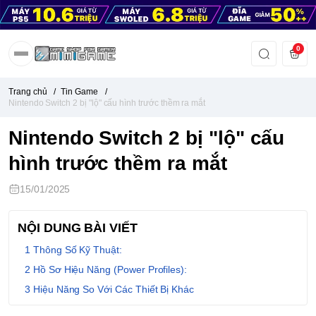
0
Trang chủ
/
Tin Game
/
Nintendo Switch 2 bị "lộ" cấu hình trước thềm ra mắt
Nintendo Switch 2 bị "lộ" cấu
hình trước thềm ra mắt
15/01/2025
NỘI DUNG BÀI VIẾT
Thông Số Kỹ Thuật:
Hồ Sơ Hiệu Năng (Power Profiles):
Hiệu Năng So Với Các Thiết Bị Khác