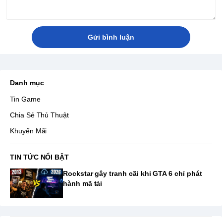
Gửi bình luận
Danh mục
Tin Game
Chia Sẻ Thủ Thuật
Khuyến Mãi
TIN TỨC NỔI BẬT
Rockstar gây tranh cãi khi GTA 6 chỉ phát
hành mã tải