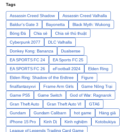
Tags
Assassin Creed Shadow
Assassin Creed Valhalla
Baldur's Gate 3
Bayonetta
Black Myth: Wukong
Bóng Đá
Chia sẻ
Chia sẻ thủ thuật
Cyberpunk 2077
DLC Valhalla
Donkey Kong: Bananza
Dualsense
EA SPORTS FC 24
EA Sports FC 25
EA SPORTS FC 26
eFootball 2024
Elden Ring
Elden Ring: Shadow of the Erdtree
Figure
finalfantasyxvi
Frame Arm Girls
Game Nông Trại
Game PS5
Game Switch
God of War: Ragnarok
Gran Theft Auto
Gran Theft Auto VI
GTA6
Gundam
Gundam Calibarn
hot game
Hàng giả
iPhone 15 Pro
Kinh Dị
Kinh nghiệm
Kotobukiya
League of Legends Trading Card Game