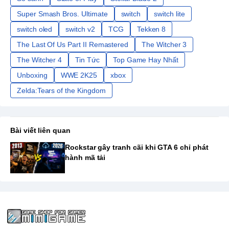
Super Smash Bros. Ultimate
switch
switch lite
switch oled
switch v2
TCG
Tekken 8
The Last Of Us Part II Remastered
The Witcher 3
The Witcher 4
Tin Tức
Top Game Hay Nhất
Unboxing
WWE 2K25
xbox
Zelda:Tears of the Kingdom
Bài viết liên quan
Rockstar gây tranh cãi khi GTA 6 chỉ phát
hành mã tải