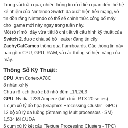
Trong vài tuần qua, nhiều thông tin rò rỉ liên quan đến thế hệ
kế nhiệm của Nintendo Switch đã xuất hiện trên mạng, với
tin đồn rằng Nintendo có thể sẽ chính thức công bố máy
chơi game mới này ngay trong tuần này.
Một rò rỉ mới đây vừa tiết lộ chi tiết về cấu hình kỹ thuật của
Switch 2
, được chia sẻ bởi leaker đáng tin cậy
ZachyCatGames
thông qua Famiboards. Các thông tin này
bao gồm CPU, GPU, RAM, và các thông số hiệu năng của
máy.
Thông Số Kỹ Thuật:
CPU
: Arm Cortex-A78C
8 nhân xử lý
Chưa rõ kích thước bộ nhớ đệm L1/L2/L3
GPU
: Nvidia T239 Ampere (kiến trúc RTX 20 series)
1 cụm xử lý đồ họa (Graphics Processing Cluster - GPC)
12 bộ xử lý đa luồng (Streaming Multiprocessors - SM)
1,534 lõi CUDA
6 cụm xử lý kết cấu (Texture Processing Clusters - TPC)