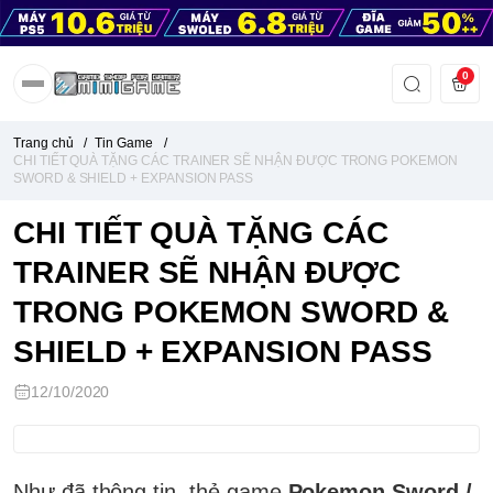
0
Trang chủ
/
Tin Game
/
CHI TIẾT QUÀ TẶNG CÁC TRAINER SẼ NHẬN ĐƯỢC TRONG POKEMON
SWORD & SHIELD + EXPANSION PASS
CHI TIẾT QUÀ TẶNG CÁC
TRAINER SẼ NHẬN ĐƯỢC
TRONG POKEMON SWORD &
SHIELD + EXPANSION PASS
12/10/2020
Như đã thông tin, thẻ game
Pokemon Sword /