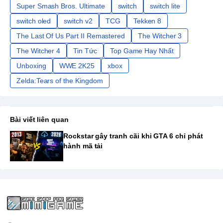
Super Smash Bros. Ultimate
switch
switch lite
switch oled
switch v2
TCG
Tekken 8
The Last Of Us Part II Remastered
The Witcher 3
The Witcher 4
Tin Tức
Top Game Hay Nhất
Unboxing
WWE 2K25
xbox
Zelda:Tears of the Kingdom
Bài viết liên quan
Rockstar gây tranh cãi khi GTA 6 chỉ phát
hành mã tải