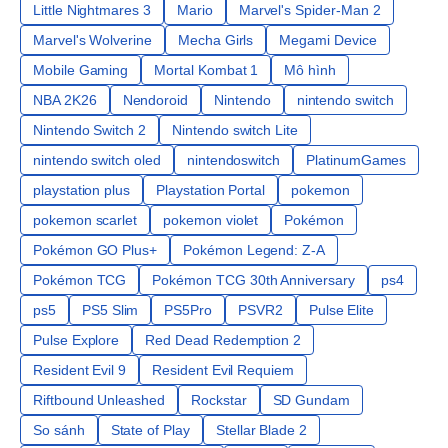
Little Nightmares 3
Mario
Marvel's Spider-Man 2
Marvel's Wolverine
Mecha Girls
Megami Device
Mobile Gaming
Mortal Kombat 1
Mô hình
NBA 2K26
Nendoroid
Nintendo
nintendo switch
Nintendo Switch 2
Nintendo switch Lite
nintendo switch oled
nintendoswitch
PlatinumGames
playstation plus
Playstation Portal
pokemon
pokemon scarlet
pokemon violet
Pokémon
Pokémon GO Plus+
Pokémon Legend: Z-A
Pokémon TCG
Pokémon TCG 30th Anniversary
ps4
ps5
PS5 Slim
PS5Pro
PSVR2
Pulse Elite
Pulse Explore
Red Dead Redemption 2
Resident Evil 9
Resident Evil Requiem
Riftbound Unleashed
Rockstar
SD Gundam
So sánh
State of Play
Stellar Blade 2