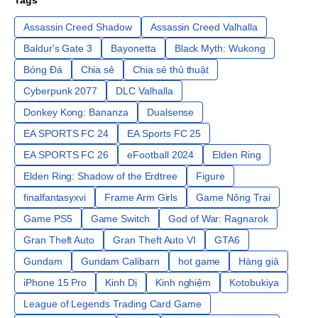
Tags
Assassin Creed Shadow
Assassin Creed Valhalla
Baldur's Gate 3
Bayonetta
Black Myth: Wukong
Bóng Đá
Chia sẻ
Chia sẻ thủ thuật
Cyberpunk 2077
DLC Valhalla
Donkey Kong: Bananza
Dualsense
EA SPORTS FC 24
EA Sports FC 25
EA SPORTS FC 26
eFootball 2024
Elden Ring
Elden Ring: Shadow of the Erdtree
Figure
finalfantasyxvi
Frame Arm Girls
Game Nông Trại
Game PS5
Game Switch
God of War: Ragnarok
Gran Theft Auto
Gran Theft Auto VI
GTA6
Gundam
Gundam Calibarn
hot game
Hàng giả
iPhone 15 Pro
Kinh Dị
Kinh nghiệm
Kotobukiya
League of Legends Trading Card Game