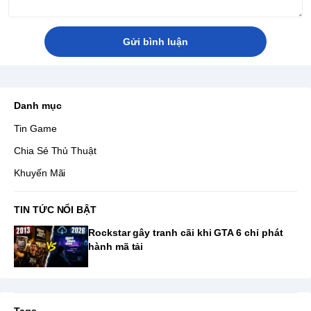
Gửi bình luận
Danh mục
Tin Game
Chia Sẻ Thủ Thuật
Khuyến Mãi
TIN TỨC NỔI BẬT
Rockstar gây tranh cãi khi GTA 6 chỉ phát
hành mã tải